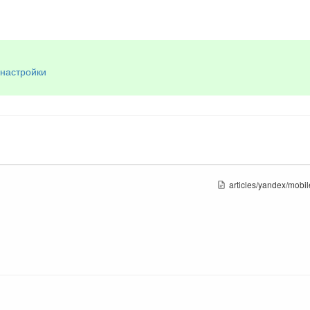
настройки
articles/yandex/mobi